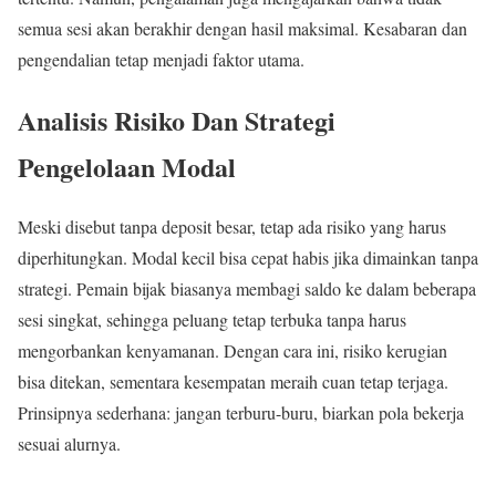
semua sesi akan berakhir dengan hasil maksimal. Kesabaran dan
pengendalian tetap menjadi faktor utama.
Analisis Risiko Dan Strategi
Pengelolaan Modal
Meski disebut tanpa deposit besar, tetap ada risiko yang harus
diperhitungkan. Modal kecil bisa cepat habis jika dimainkan tanpa
strategi. Pemain bijak biasanya membagi saldo ke dalam beberapa
sesi singkat, sehingga peluang tetap terbuka tanpa harus
mengorbankan kenyamanan. Dengan cara ini, risiko kerugian
bisa ditekan, sementara kesempatan meraih cuan tetap terjaga.
Prinsipnya sederhana: jangan terburu-buru, biarkan pola bekerja
sesuai alurnya.