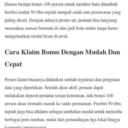
khusus berupa bonus 100 persen untuk member baru ditambah
freebet senilai 50 ribu rupiah menjadi salah satu penawaran yang
paling dicari. Dengan adanya promo ini, pemain bisa langsung
merasakan sensasi bermain di situs judi bola online tanpa harus
mengeluarkan modal besar di awal.
Cara Klaim Bonus Dengan Mudah Dan
Cepat
Proses klaim biasanya dilakukan setelah registrasi dan pengisian
data yang diperlukan. Setelah akun aktif, pemain dapat
melakukan deposit pertama sesuai ketentuan, lalu bonus 100
persen akan otomatis masuk ke saldo permainan. Freebet 50 ribu
rupiah juga bisa diklaim sebagai tambahan modal untuk mencoba
berbagai jenis taruhan, mulai dari pertandingan liga lokal hingga
kompetisi internasional.