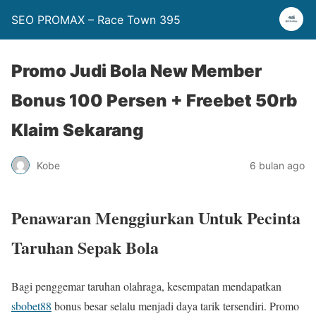
SEO PROMAX – Race Town 395
Promo Judi Bola New Member
Bonus 100 Persen + Freebet 50rb
Klaim Sekarang
Kobe
6 bulan ago
Penawaran Menggiurkan Untuk Pecinta
Taruhan Sepak Bola
Bagi penggemar taruhan olahraga, kesempatan mendapatkan
sbobet88
bonus besar selalu menjadi daya tarik tersendiri. Promo