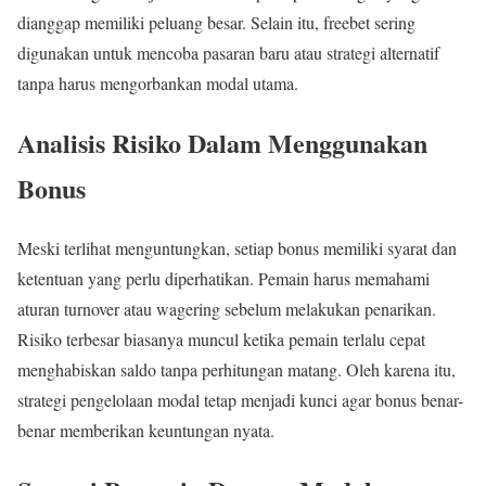
dianggap memiliki peluang besar. Selain itu, freebet sering
digunakan untuk mencoba pasaran baru atau strategi alternatif
tanpa harus mengorbankan modal utama.
Analisis Risiko Dalam Menggunakan
Bonus
Meski terlihat menguntungkan, setiap bonus memiliki syarat dan
ketentuan yang perlu diperhatikan. Pemain harus memahami
aturan turnover atau wagering sebelum melakukan penarikan.
Risiko terbesar biasanya muncul ketika pemain terlalu cepat
menghabiskan saldo tanpa perhitungan matang. Oleh karena itu,
strategi pengelolaan modal tetap menjadi kunci agar bonus benar-
benar memberikan keuntungan nyata.