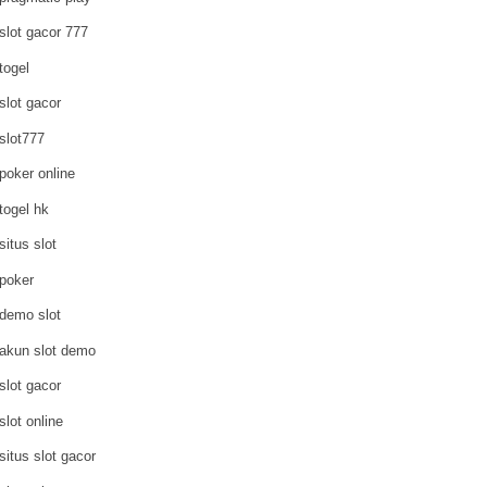
slot gacor 777
togel
slot gacor
slot777
poker online
togel hk
situs slot
poker
demo slot
akun slot demo
slot gacor
slot online
situs slot gacor