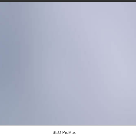
Skip
to
content
SEO ProMax