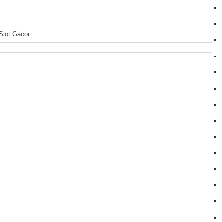
Slot Gacor