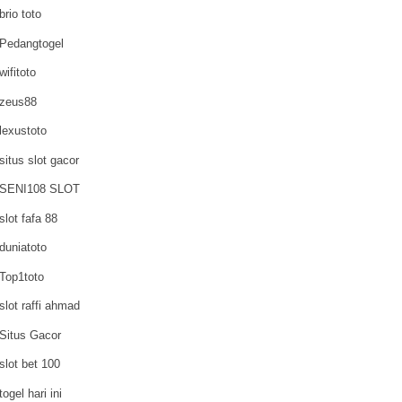
brio toto
Pedangtogel
wifitoto
zeus88
lexustoto
situs slot gacor
SENI108 SLOT
slot fafa 88
duniatoto
Top1toto
slot raffi ahmad
Situs Gacor
slot bet 100
togel hari ini