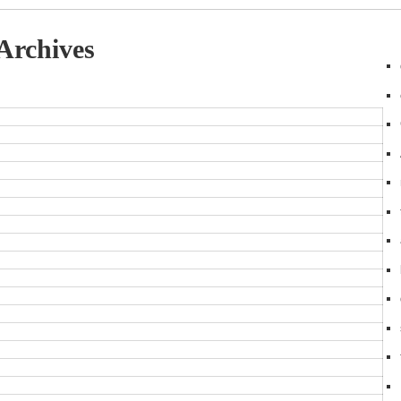
Archives