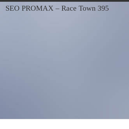
SEO PROMAX – Race Town 395
Primary