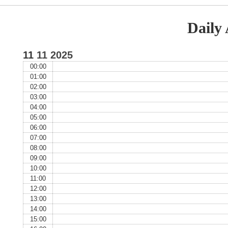
Navigation
Daily 
11
11
2025
00:00
01:00
02:00
03:00
04:00
05:00
06:00
07:00
08:00
09:00
10:00
11:00
12:00
13:00
14:00
15:00