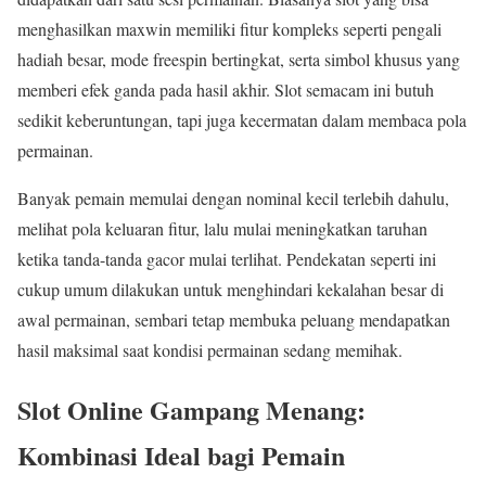
menghasilkan maxwin memiliki fitur kompleks seperti pengali
hadiah besar, mode freespin bertingkat, serta simbol khusus yang
memberi efek ganda pada hasil akhir. Slot semacam ini butuh
sedikit keberuntungan, tapi juga kecermatan dalam membaca pola
permainan.
Banyak pemain memulai dengan nominal kecil terlebih dahulu,
melihat pola keluaran fitur, lalu mulai meningkatkan taruhan
ketika tanda-tanda gacor mulai terlihat. Pendekatan seperti ini
cukup umum dilakukan untuk menghindari kekalahan besar di
awal permainan, sembari tetap membuka peluang mendapatkan
hasil maksimal saat kondisi permainan sedang memihak.
Slot Online Gampang Menang:
Kombinasi Ideal bagi Pemain