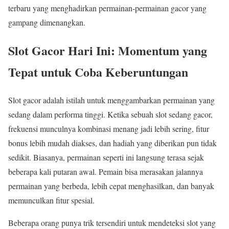
terbaru yang menghadirkan permainan-permainan gacor yang
gampang dimenangkan.
Slot Gacor Hari Ini: Momentum yang
Tepat untuk Coba Keberuntungan
Slot gacor adalah istilah untuk menggambarkan permainan yang
sedang dalam performa tinggi. Ketika sebuah slot sedang gacor,
frekuensi munculnya kombinasi menang jadi lebih sering, fitur
bonus lebih mudah diakses, dan hadiah yang diberikan pun tidak
sedikit. Biasanya, permainan seperti ini langsung terasa sejak
beberapa kali putaran awal. Pemain bisa merasakan jalannya
permainan yang berbeda, lebih cepat menghasilkan, dan banyak
memunculkan fitur spesial.
Beberapa orang punya trik tersendiri untuk mendeteksi slot yang