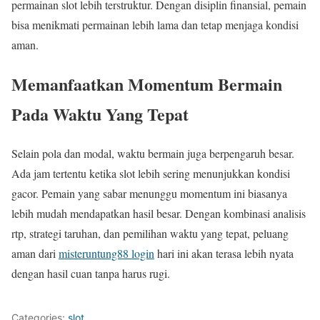
permainan slot lebih terstruktur. Dengan disiplin finansial, pemain
bisa menikmati permainan lebih lama dan tetap menjaga kondisi
aman.
Memanfaatkan Momentum Bermain
Pada Waktu Yang Tepat
Selain pola dan modal, waktu bermain juga berpengaruh besar.
Ada jam tertentu ketika slot lebih sering menunjukkan kondisi
gacor. Pemain yang sabar menunggu momentum ini biasanya
lebih mudah mendapatkan hasil besar. Dengan kombinasi analisis
rtp, strategi taruhan, dan pemilihan waktu yang tepat, peluang
aman dari
misteruntung88 login
hari ini akan terasa lebih nyata
dengan hasil cuan tanpa harus rugi.
Categories:
slot