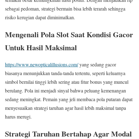
sebagai pedoman, strategi bermain bisa lebih terarah sehingga
risiko kerugian dapat diminimalkan.
Mengenali Pola Slot Saat Kondisi Gacor
Untuk Hasil Maksimal
https://www.newopticalillusions.com/
yang sedang gacor
biasanya menunjukkan tanda-tanda tertentu, seperti keluarnya
simbol bernilai tinggi lebih sering atau fitur bonus yang muncul
berulang. Pola ini menjadi sinyal bahwa peluang kemenangan
sedang meningkat. Pemain yang jeli membaca pola putaran dapat
menyesuaikan strategi taruhan agar hasil lebih maksimal tanpa
harus merugi.
Strategi Taruhan Bertahap Agar Modal