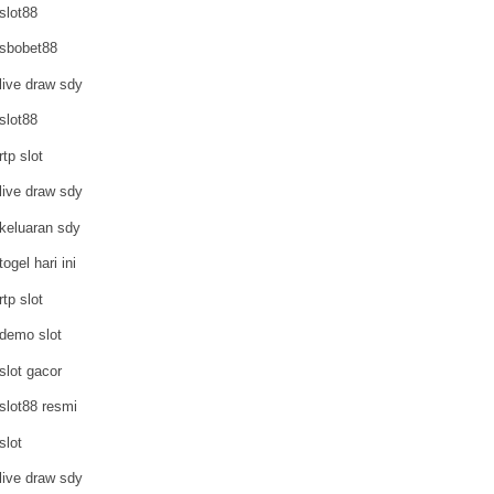
slot88
sbobet88
live draw sdy
slot88
rtp slot
live draw sdy
keluaran sdy
togel hari ini
rtp slot
demo slot
slot gacor
slot88 resmi
slot
live draw sdy