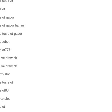
situs slot
slot
slot gacor
slot gacor hari ini
situs slot gacor
sbobet
slot777
live draw hk
live draw hk
rtp slot
situs slot
slot88
rtp slot
slot