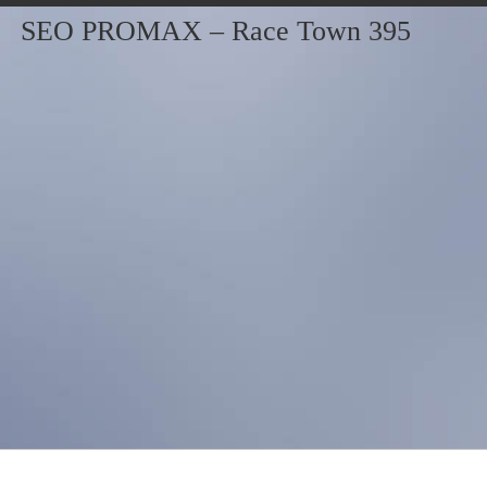
SEO PROMAX – Race Town 395
Primary