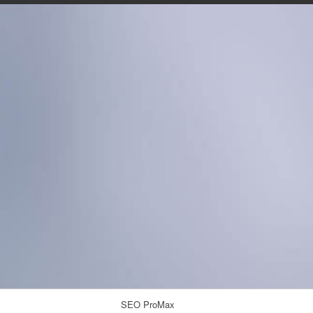
Skip
to
content
SEO ProMax