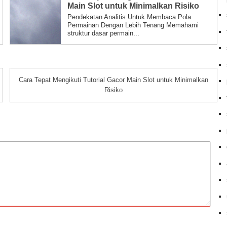
Main Slot untuk Minimalkan Risiko
Pendekatan Analitis Untuk Membaca Pola
Permainan Dengan Lebih Tenang Memahami
struktur dasar permain...
Cara Tepat Mengikuti Tutorial Gacor Main Slot untuk Minimalkan
Risiko