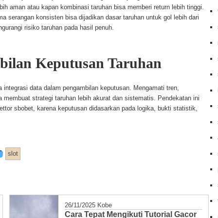
h aman atau kapan kombinasi taruhan bisa memberi return lebih tinggi.
a serangan konsisten bisa dijadikan dasar taruhan untuk gol lebih dari
gurangi risiko taruhan pada hasil penuh.
mbilan Keputusan Taruhan
a integrasi data dalam pengambilan keputusan. Mengamati tren,
 membuat strategi taruhan lebih akurat dan sistematis. Pendekatan ini
or sbobet, karena keputusan didasarkan pada logika, bukti statistik,
This
slot
entry
was
posted
26/11/2025
Kobe
in
Cara Tepat Mengikuti Tutorial Gacor