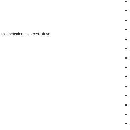
tuk komentar saya berikutnya.