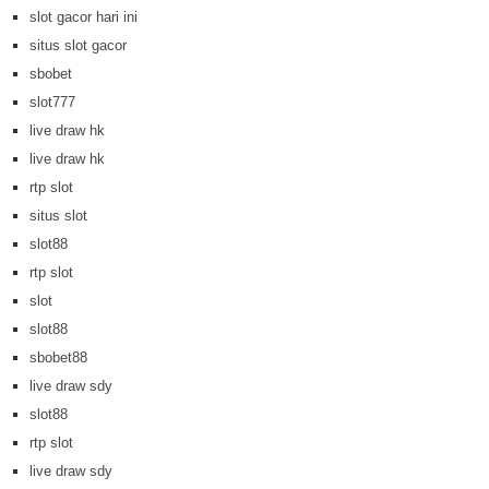
slot gacor hari ini
situs slot gacor
sbobet
slot777
live draw hk
live draw hk
rtp slot
situs slot
slot88
rtp slot
slot
slot88
sbobet88
live draw sdy
slot88
rtp slot
live draw sdy