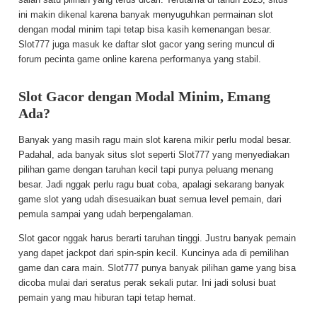
ini makin dikenal karena banyak menyuguhkan permainan slot
dengan modal minim tapi tetap bisa kasih kemenangan besar.
Slot777 juga masuk ke daftar slot gacor yang sering muncul di
forum pecinta game online karena performanya yang stabil.
Slot Gacor dengan Modal Minim, Emang
Ada?
Banyak yang masih ragu main slot karena mikir perlu modal besar.
Padahal, ada banyak situs slot seperti Slot777 yang menyediakan
pilihan game dengan taruhan kecil tapi punya peluang menang
besar. Jadi nggak perlu ragu buat coba, apalagi sekarang banyak
game slot yang udah disesuaikan buat semua level pemain, dari
pemula sampai yang udah berpengalaman.
Slot gacor nggak harus berarti taruhan tinggi. Justru banyak pemain
yang dapet jackpot dari spin-spin kecil. Kuncinya ada di pemilihan
game dan cara main. Slot777 punya banyak pilihan game yang bisa
dicoba mulai dari seratus perak sekali putar. Ini jadi solusi buat
pemain yang mau hiburan tapi tetap hemat.