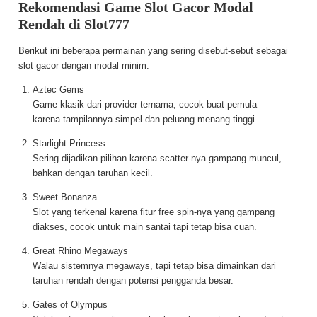
Rekomendasi Game Slot Gacor Modal
Rendah di Slot777
Berikut ini beberapa permainan yang sering disebut-sebut sebagai
slot gacor dengan modal minim:
Aztec Gems
Game klasik dari provider ternama, cocok buat pemula
karena tampilannya simpel dan peluang menang tinggi.
Starlight Princess
Sering dijadikan pilihan karena scatter-nya gampang muncul,
bahkan dengan taruhan kecil.
Sweet Bonanza
Slot yang terkenal karena fitur free spin-nya yang gampang
diakses, cocok untuk main santai tapi tetap bisa cuan.
Great Rhino Megaways
Walau sistemnya megaways, tapi tetap bisa dimainkan dari
taruhan rendah dengan potensi pengganda besar.
Gates of Olympus