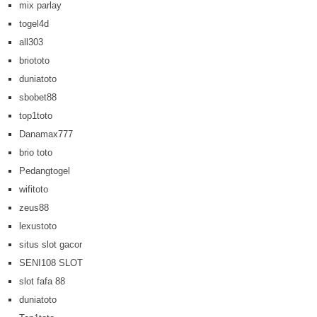
mix parlay
togel4d
all303
briototo
duniatoto
sbobet88
top1toto
Danamax777
brio toto
Pedangtogel
wifitoto
zeus88
lexustoto
situs slot gacor
SENI108 SLOT
slot fafa 88
duniatoto