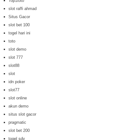
Top1toto
slot raffi ahmad
Situs Gacor
slot bet 100
togel hari ini
toto
slot demo
slot 777
slot88
slot
idn poker
slot77
slot online
akun demo
situs slot gacor
pragmatic
slot bet 200
togel sdy