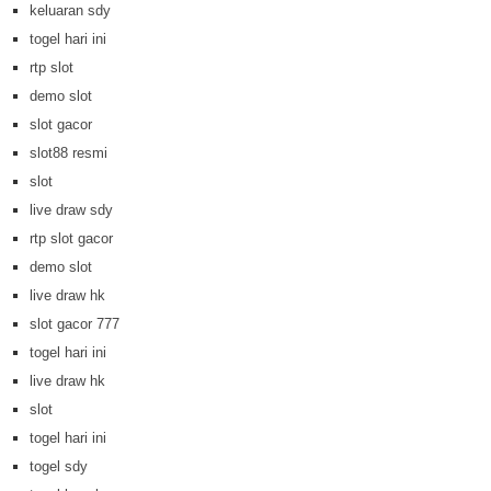
keluaran sdy
togel hari ini
rtp slot
demo slot
slot gacor
slot88 resmi
slot
live draw sdy
rtp slot gacor
demo slot
live draw hk
slot gacor 777
togel hari ini
live draw hk
slot
togel hari ini
togel sdy