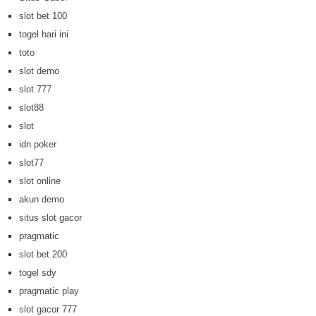
slot bet 100
togel hari ini
toto
slot demo
slot 777
slot88
slot
idn poker
slot77
slot online
akun demo
situs slot gacor
pragmatic
slot bet 200
togel sdy
pragmatic play
slot gacor 777