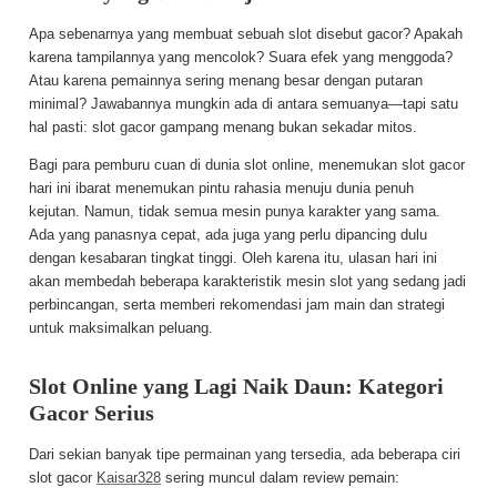
Apa sebenarnya yang membuat sebuah slot disebut gacor? Apakah
karena tampilannya yang mencolok? Suara efek yang menggoda?
Atau karena pemainnya sering menang besar dengan putaran
minimal? Jawabannya mungkin ada di antara semuanya—tapi satu
hal pasti: slot gacor gampang menang bukan sekadar mitos.
Bagi para pemburu cuan di dunia slot online, menemukan slot gacor
hari ini ibarat menemukan pintu rahasia menuju dunia penuh
kejutan. Namun, tidak semua mesin punya karakter yang sama.
Ada yang panasnya cepat, ada juga yang perlu dipancing dulu
dengan kesabaran tingkat tinggi. Oleh karena itu, ulasan hari ini
akan membedah beberapa karakteristik mesin slot yang sedang jadi
perbincangan, serta memberi rekomendasi jam main dan strategi
untuk maksimalkan peluang.
Slot Online yang Lagi Naik Daun: Kategori
Gacor Serius
Dari sekian banyak tipe permainan yang tersedia, ada beberapa ciri
slot gacor
Kaisar328
sering muncul dalam review pemain: