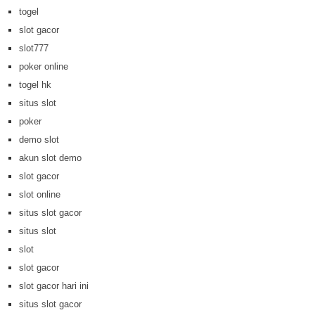
togel
slot gacor
slot777
poker online
togel hk
situs slot
poker
demo slot
akun slot demo
slot gacor
slot online
situs slot gacor
situs slot
slot
slot gacor
slot gacor hari ini
situs slot gacor