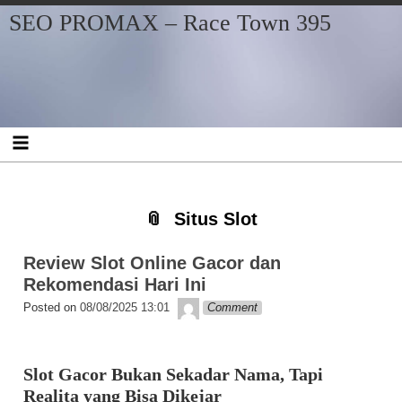
Skip
Skip
Skip
SEO PROMAX – Race Town 395
to
to
to
content
BLOCK-
BLOCK-
2
3
Situs Slot
Review Slot Online Gacor dan
Rekomendasi Hari Ini
Kobe
Posted on
08/08/2025 13:01
Comment
Slot Gacor Bukan Sekadar Nama, Tapi
Realita yang Bisa Dikejar