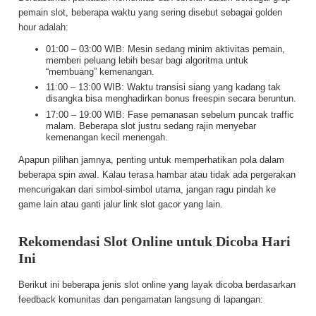
pemain slot, beberapa waktu yang sering disebut sebagai golden
hour adalah:
01:00 – 03:00 WIB: Mesin sedang minim aktivitas pemain,
memberi peluang lebih besar bagi algoritma untuk
“membuang” kemenangan.
11:00 – 13:00 WIB: Waktu transisi siang yang kadang tak
disangka bisa menghadirkan bonus freespin secara beruntun.
17:00 – 19:00 WIB: Fase pemanasan sebelum puncak traffic
malam. Beberapa slot justru sedang rajin menyebar
kemenangan kecil menengah.
Apapun pilihan jamnya, penting untuk memperhatikan pola dalam
beberapa spin awal. Kalau terasa hambar atau tidak ada pergerakan
mencurigakan dari simbol-simbol utama, jangan ragu pindah ke
game lain atau ganti jalur link slot gacor yang lain.
Rekomendasi Slot Online untuk Dicoba Hari
Ini
Berikut ini beberapa jenis slot online yang layak dicoba berdasarkan
feedback komunitas dan pengamatan langsung di lapangan: