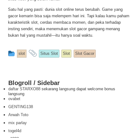
Satu hal yang pasti: dunia slot online terus berubah. Game yang
gacor kemarin bisa saja melempem hari ini. Tapi kalau kamu paham
karakteristik slot, cerdas membaca momen, dan peka terhadap
insting sendiri, maka menemukan slot gacor gampang menang
bukan hal yang mustahil—itu hanya soal waktu.
This
and
slot
Situs Slot
Slot
Slot Gacor
entry
tagged
was
posted
Blogroll / Sidebar
in
daftar STARXO88
sekarang langsung dapat welcome bonus
langsung
ovabet
GENTING138
Arwah Toto
mix parlay
togel4d