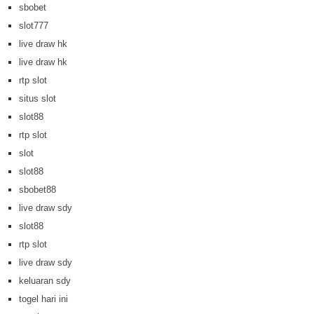
sbobet
slot777
live draw hk
live draw hk
rtp slot
situs slot
slot88
rtp slot
slot
slot88
sbobet88
live draw sdy
slot88
rtp slot
live draw sdy
keluaran sdy
togel hari ini