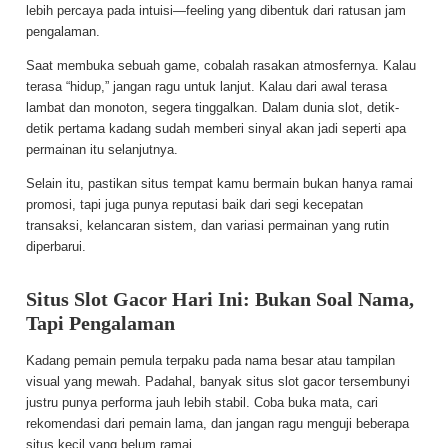
lebih percaya pada intuisi—feeling yang dibentuk dari ratusan jam
pengalaman.
Saat membuka sebuah game, cobalah rasakan atmosfernya. Kalau
terasa “hidup,” jangan ragu untuk lanjut. Kalau dari awal terasa
lambat dan monoton, segera tinggalkan. Dalam dunia slot, detik-
detik pertama kadang sudah memberi sinyal akan jadi seperti apa
permainan itu selanjutnya.
Selain itu, pastikan situs tempat kamu bermain bukan hanya ramai
promosi, tapi juga punya reputasi baik dari segi kecepatan
transaksi, kelancaran sistem, dan variasi permainan yang rutin
diperbarui.
Situs Slot Gacor Hari Ini: Bukan Soal Nama,
Tapi Pengalaman
Kadang pemain pemula terpaku pada nama besar atau tampilan
visual yang mewah. Padahal, banyak situs slot gacor tersembunyi
justru punya performa jauh lebih stabil. Coba buka mata, cari
rekomendasi dari pemain lama, dan jangan ragu menguji beberapa
situs kecil yang belum ramai.