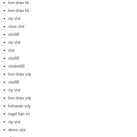
live draw hk
live draw hk
rtp slot
situs slot
slot88
rtp slot
slot
slot88
sbobet88
live draw sdy
slot88
rtp slot
live draw sdy
keluaran sdy
togel hari ini
rtp slot
demo slot