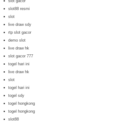
slot gacor
slot88 resmi
slot
live draw sdy
rtp slot gacor
demo slot
live draw hk
slot gacor 777
togel hari ini
live draw hk
slot
togel hari ini
togel sdy
togel hongkong
togel hongkong
slot88