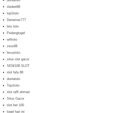
duniatoto
sbobet88
top1toto
Danamax777
brio toto
Pedangtogel
wifitoto
zeus88
lexustoto
situs slot gacor
SENI108 SLOT
slot fafa 88
duniatoto
Top1toto
slot raffi ahmad
Situs Gacor
slot bet 100
togel hari ini