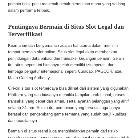
pemain tidak perlu menebak-nebak permainan mana yang sedang
dalam performa terbaik.
Pentingnya Bermain di Situs Slot Legal dan
Terverifikasi
Keamanan dan kenyamanan adalah hal utama dalam memilih
tempat bermain slot online. Situs slot legal akan memberikan
perlindungan data pribadi dan transaksi keuangan pemain. Selain
itu, situs seperti ini biasanya telah memiliki izin operasi dari
lembaga pengatur internasional seperti Curacao, PAGCOR, atau
Malta Gaming Authority.
Ciri-ciri situs slot terpercaya bisa dilihat dari sistem yang digunakan.
Platform yang sah biasanya memiliki tampilan profesional, proses
transaksi yang cepat dan aman, serta layanan pelanggan yang aktif
selama 24 jam. Selain itu, permainan yang tersedia juga hanya
berasal dari pengembang game ternama yang sudah teruji kualitas
dan keadilannya.
Bermain di situs resmi juga menghindarkan pemain dari risiko
seperti penipuan, gangguan sistem, atau hasil permainan yang tidak