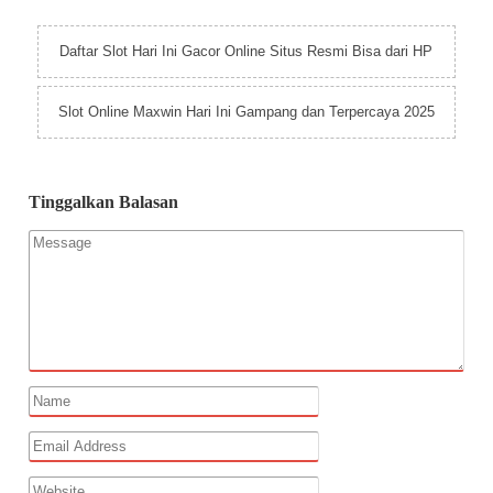
Daftar Slot Hari Ini Gacor Online Situs Resmi Bisa dari HP
Slot Online Maxwin Hari Ini Gampang dan Terpercaya 2025
Tinggalkan Balasan