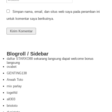
Simpan nama, email, dan situs web saya pada peramban ini
untuk komentar saya berikutnya.
Blogroll / Sidebar
daftar STARXO88
sekarang langsung dapat welcome bonus
langsung
ovabet
GENTING138
Arwah Toto
mix parlay
togel4d
all303
briototo