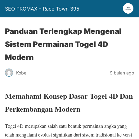
SEO PROMAX – Race Town 395
Panduan Terlengkap Mengenal
Sistem Permainan Togel 4D
Modern
Kobe
9 bulan ago
Memahami Konsep Dasar Togel 4D Dan
Perkembangan Modern
Togel 4D merupakan salah satu bentuk permainan angka yang
telah mengalami evolusi signifikan dari sistem tradisional ke versi