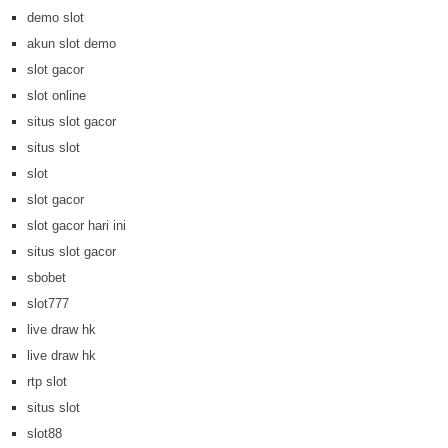
demo slot
akun slot demo
slot gacor
slot online
situs slot gacor
situs slot
slot
slot gacor
slot gacor hari ini
situs slot gacor
sbobet
slot777
live draw hk
live draw hk
rtp slot
situs slot
slot88