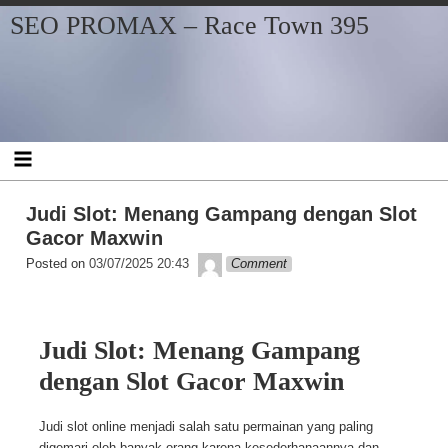
Skip
SEO PROMAX – Race Town 395
to
content
Judi Slot: Menang Gampang dengan Slot
Gacor Maxwin
Kobe
Posted on
03/07/2025 20:43
Comment
Judi Slot: Menang Gampang
dengan Slot Gacor Maxwin
Judi slot online menjadi salah satu permainan yang paling
digemari oleh banyak orang karena kesederhanaannya dan