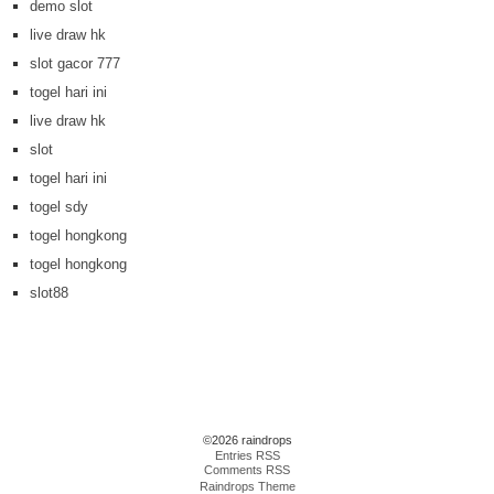
demo slot
live draw hk
slot gacor 777
togel hari ini
live draw hk
slot
togel hari ini
togel sdy
togel hongkong
togel hongkong
slot88
©2026 raindrops
Entries RSS
Comments RSS
Raindrops Theme