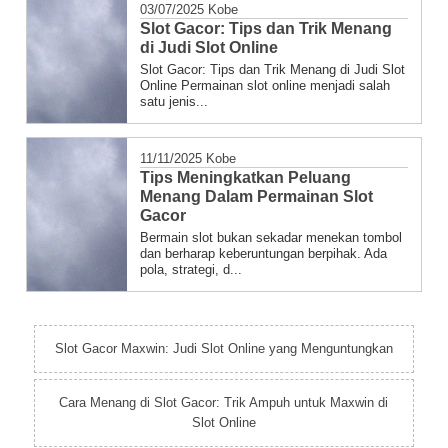
03/07/2025
Kobe
Slot Gacor: Tips dan Trik Menang
di Judi Slot Online
Slot Gacor: Tips dan Trik Menang di Judi Slot
Online Permainan slot online menjadi salah
satu jenis...
11/11/2025
Kobe
Tips Meningkatkan Peluang
Menang Dalam Permainan Slot
Gacor
Bermain slot bukan sekadar menekan tombol
dan berharap keberuntungan berpihak. Ada
pola, strategi, d...
Slot Gacor Maxwin: Judi Slot Online yang Menguntungkan
Cara Menang di Slot Gacor: Trik Ampuh untuk Maxwin di
Slot Online