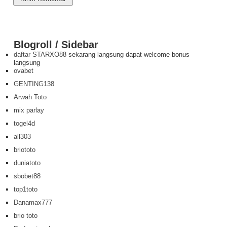
Blogroll / Sidebar
daftar STARXO88
sekarang langsung dapat welcome bonus
langsung
ovabet
GENTING138
Arwah Toto
mix parlay
togel4d
all303
briototo
duniatoto
sbobet88
top1toto
Danamax777
brio toto