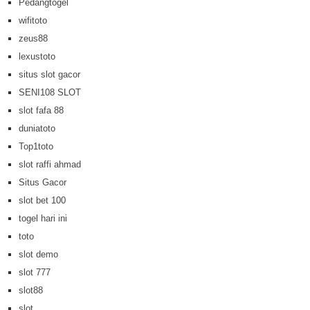
Pedangtogel
wifitoto
zeus88
lexustoto
situs slot gacor
SENI108 SLOT
slot fafa 88
duniatoto
Top1toto
slot raffi ahmad
Situs Gacor
slot bet 100
togel hari ini
toto
slot demo
slot 777
slot88
slot